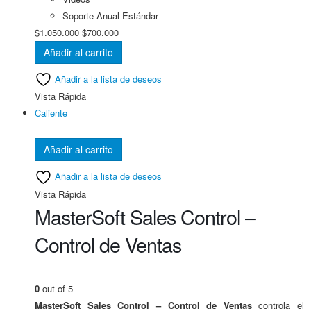
Soporte Anual
Estándar
El
El
$
1.050.000
$
700.000
precio
precio
Añadir al carrito
original
actual
Añadir a la lista de deseos
era:
es:
Vista Rápida
$1.050.000.
$700.000.
Caliente
Añadir al carrito
Añadir a la lista de deseos
Vista Rápida
MasterSoft Sales Control –
Control de Ventas
0
out of 5
MasterSoft Sales Control – Control de Ventas
controla el