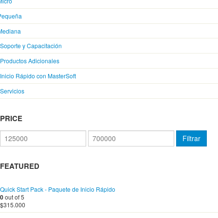
Micro
Pequeña
Mediana
Soporte y Capacitación
Productos Adicionales
Inicio Rápido con MasterSoft
Servicios
PRICE
Precio
Precio
Filtrar
mínimo
máximo
FEATURED
Quick Start Pack - Paquete de Inicio Rápido
0
out of 5
$
315.000