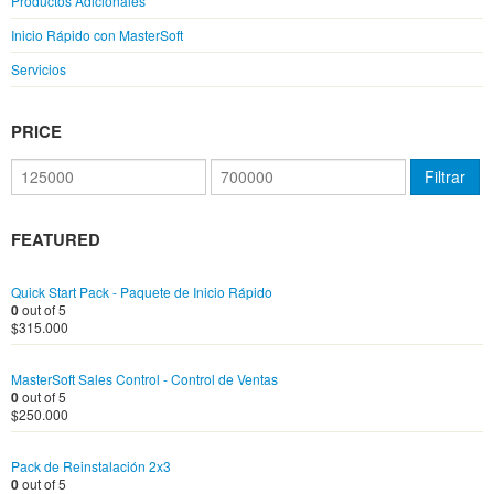
Productos Adicionales
Inicio Rápido con MasterSoft
Servicios
PRICE
Precio
Precio
Filtrar
mínimo
máximo
FEATURED
Quick Start Pack - Paquete de Inicio Rápido
0
out of 5
$
315.000
MasterSoft Sales Control - Control de Ventas
0
out of 5
$
250.000
Pack de Reinstalación 2x3
0
out of 5